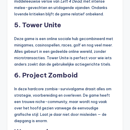
middeleeuwse versie van
Left 4 Dead
, met intense
melee-gevechten en uitdagende vijanden. Ondanks
lovende kritieken blijft de game relatief onbekend.
5.
Tower Unite
Deze game is een online sociale hub gecombineerd met
minigames, casinospellen, races, golf en nog veel meer.
Alles gebeurt in een gedeelde online wereld, zonder
microtransacties. Tower Unite is perfect voor wie iets
anders zoekt dan de gebruikelijke actiegerichte titels.
6.
Project Zomboid
In deze hardcore zombie-survivalgame draait alles om
strategie, voorbereiding en overleven. De game heeft
een trouwe niche-community, maar wordt nog vaak
over het hoofd gezien vanwege de eenvoudige
grafische stijl. Laat je daar niet door misleiden — de
diepgang is enorm.