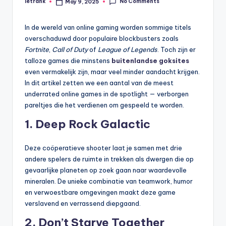
No Comments
letrank
May 9, 2025
Posted
by
In de wereld van online gaming worden sommige titels
overschaduwd door populaire blockbusters zoals
Fortnite
,
Call of Duty
of
League of Legends
. Toch zijn er
talloze games die minstens
buitenlandse goksites
even vermakelijk zijn, maar veel minder aandacht krijgen.
In dit artikel zetten we een aantal van de meest
underrated online games in de spotlight — verborgen
pareltjes die het verdienen om gespeeld te worden.
1.
Deep Rock Galactic
Deze coöperatieve shooter laat je samen met drie
andere spelers de ruimte in trekken als dwergen die op
gevaarlijke planeten op zoek gaan naar waardevolle
mineralen. De unieke combinatie van teamwork, humor
en verwoestbare omgevingen maakt deze game
verslavend en verrassend diepgaand.
2.
Don’t Starve Together