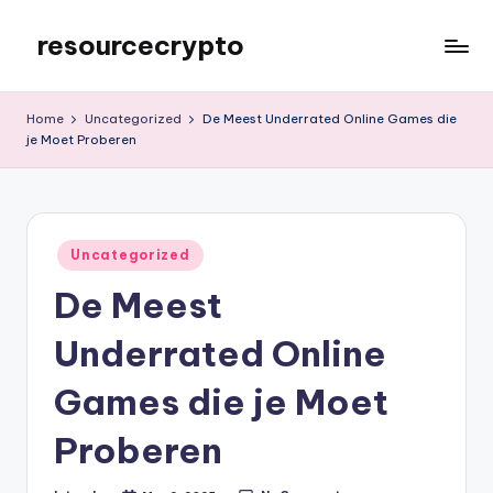
resourcecrypto
Skip
to
My
content
WordPress
Home
Uncategorized
De Meest Underrated Online Games die
Blog
je Moet Proberen
Posted
Uncategorized
in
De Meest
Underrated Online
Games die je Moet
Proberen