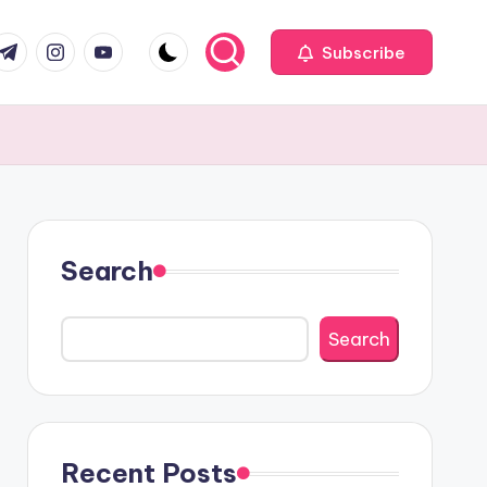
com
r.com
.me
instagram.com
youtube.com
Subscribe
Search
Search
Recent Posts