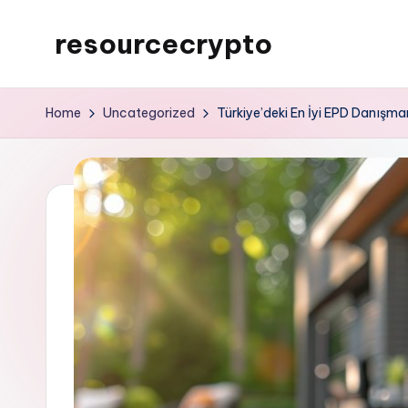
resourcecrypto
Skip
to
My
content
WordPress
Home
Uncategorized
Türkiye’deki En İyi EPD Danışma
Blog