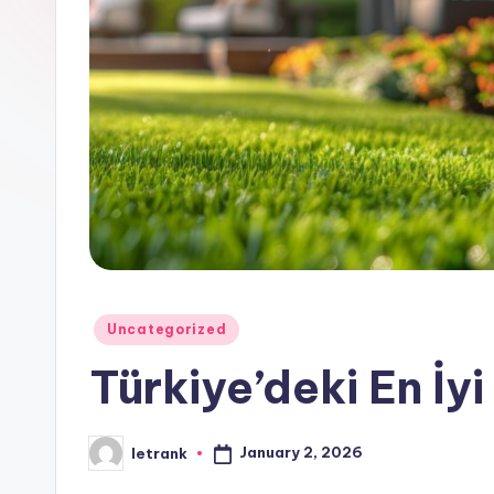
Posted
Uncategorized
in
Türkiye’deki En İy
January 2, 2026
letrank
Posted
by