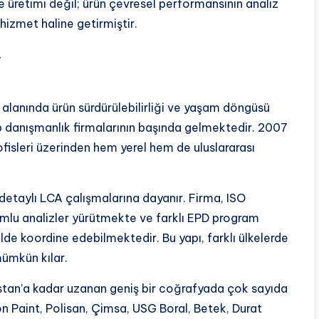
e üretimi değil; ürün çevresel performansının analiz
 hizmet haline getirmiştir.
y
alanında ürün sürdürülebilirliği ve yaşam döngüsü
p danışmanlık firmalarının başında gelmektedir. 2007
ofisleri üzerinden hem yerel hem de uluslararası
 detaylı LCA çalışmalarına dayanır. Firma, ISO
lu analizler yürütmekte ve farklı EPD program
lde koordine edebilmektedir. Bu yapı, farklı ülkelerde
mümkün kılar.
stan’a kadar uzanan geniş bir coğrafyada çok sayıda
n Paint, Polisan, Çimsa, USG Boral, Betek, Durat