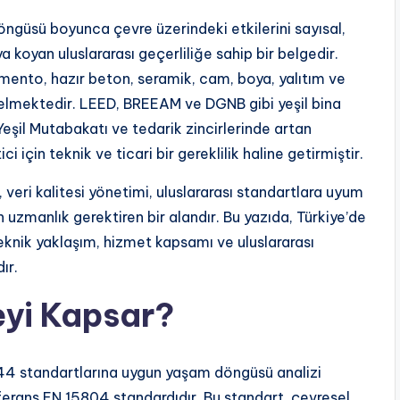
ngüsü boyunca çevre üzerindeki etkilerini sayısal,
aya koyan uluslararası geçerliliğe sahip bir belgedir.
imento, hazır beton, seramik, cam, boya, yalıtım ve
elmektedir. LEED, BREEAM ve DGNB gibi yeşil bina
 Yeşil Mutabakatı ve tedarik zincirlerinde artan
ci için teknik ve ticari bir gereklilik haline getirmiştir.
veri kalitesi yönetimi, uluslararası standartlara uyum
uzmanlık gerektiren bir alandır. Bu yazıda, Türkiye’de
eknik yaklaşım, hizmet kapsamı ve uluslararası
ır.
eyi Kapsar?
44 standartlarına uygun yaşam döngüsü analizi
referans EN 15804 standardıdır. Bu standart, çevresel