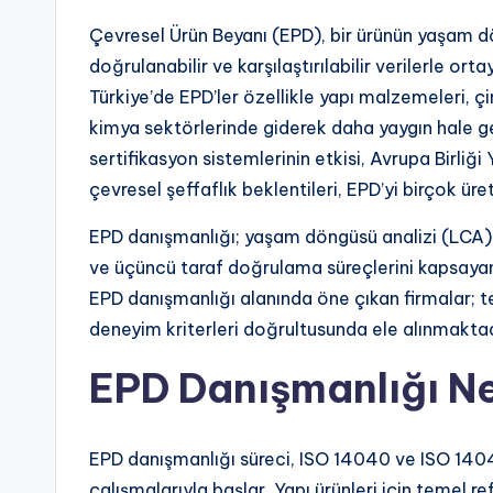
Çevresel Ürün Beyanı (EPD), bir ürünün yaşam dö
doğrulanabilir ve karşılaştırılabilir verilerle ort
Türkiye’de EPD’ler özellikle yapı malzemeleri, ç
kimya sektörlerinde giderek daha yaygın hale g
sertifikasyon sistemlerinin etkisi, Avrupa Birliği
çevresel şeffaflık beklentileri, EPD’yi birçok üreti
EPD danışmanlığı; yaşam döngüsü analizi (LCA), 
ve üçüncü taraf doğrulama süreçlerini kapsayan 
EPD danışmanlığı alanında öne çıkan firmalar; t
deneyim kriterleri doğrultusunda ele alınmaktad
EPD Danışmanlığı N
EPD danışmanlığı süreci, ISO 14040 ve ISO 140
çalışmalarıyla başlar. Yapı ürünleri için temel 