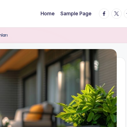
facebook.
twitte
t
Home
Sample Page
nları